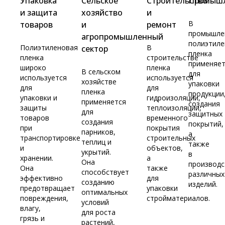
Упаковка
Сельское
Строительство
Промышл
и защита
хозяйство
и
В
товаров
и
ремонт
промышле
агропромышленный
полиэтиле
Полиэтиленовая
В
сектор
пленка
пленка
строительстве
применяе
широко
пленка
В сельском
для
используется
используется
хозяйстве
упаковки
для
для
пленка
продукции
упаковки и
гидроизоляции,
применяется
создания
защиты
теплоизоляции,
для
защитных
товаров
временного
создания
покрытий,
при
покрытия
парников,
а
транспортировке
строительных
теплиц и
также
и
объектов,
укрытий.
в
хранении.
а
Она
производс
Она
также
способствует
различных
эффективно
для
созданию
изделий.
предотвращает
упаковки
оптимальных
повреждения,
стройматериалов.
условий
влагу,
для роста
грязь и
растений,