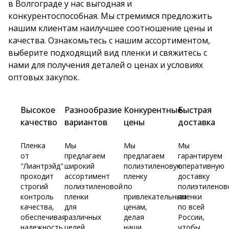
в Волгограде у нас выгодная и
конкурентоспособная. Мы стремимся предложить
нашим клиентам наилучшее соотношение цены и
качества. Ознакомьтесь с нашим ассортиментом,
выберите подходящий вид пленки и свяжитесь с
нами для получения деталей о ценах и условиях
оптовых закупок.
Высокое
Разнообразие
Конкурентные
Быстрая
качество
вариантов
цены
доставка
Пленка
Мы
Мы
Мы
от
предлагаем
предлагаем
гарантируем
"Лиантрэйд"
широкий
полиэтиленовую
оперативную
проходит
ассортимент
пленку
доставку
строгий
полиэтиленовой
по
полиэтиленов
контроль
пленки
привлекательным
пленки
качества,
для
ценам,
по всей
обеспечивая
различных
делая
России,
надежность
целей,
наши
чтобы