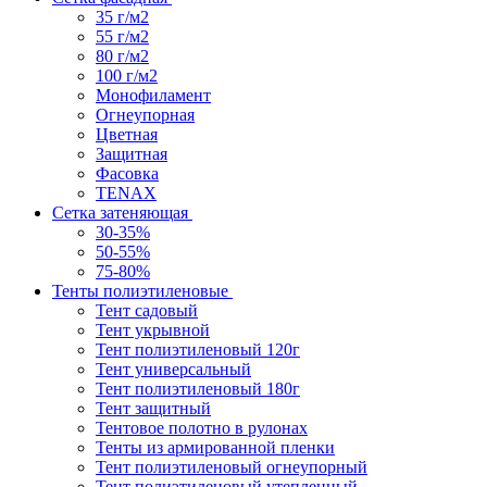
35 г/м2
55 г/м2
80 г/м2
100 г/м2
Монофиламент
Огнеупорная
Цветная
Защитная
Фасовка
TENAX
Сетка затеняющая
30-35%
50-55%
75-80%
Тенты полиэтиленовые
Тент садовый
Тент укрывной
Тент полиэтиленовый 120г
Тент универсальный
Тент полиэтиленовый 180г
Тент защитный
Тентовое полотно в рулонах
Тенты из армированной пленки
Тент полиэтиленовый огнеупорный
Тент полиэтиленовый утепленный