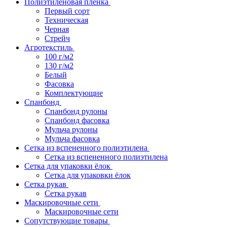
Полиэтиленовая пленка
Первый сорт
Техническая
Черная
Стрейч
Агротекстиль
100 г/м2
130 г/м2
Белый
Фасовка
Комплектующие
Спанбонд
Спанбонд рулоны
Спанбонд фасовка
Мульча рулоны
Мульча фасовка
Сетка из вспененного полиэтилена
Сетка из вспененного полиэтилена
Сетка для упаковки ёлок
Сетка для упаковки ёлок
Сетка рукав
Сетка рукав
Маскировочные сети
Маскировочные сети
Сопутствующие товары