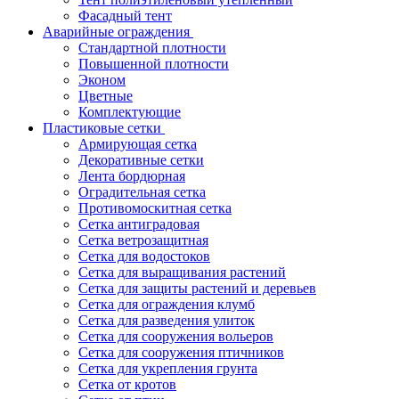
Фасадный тент
Аварийные ограждения
Стандартной плотности
Повышенной плотности
Эконом
Цветные
Комплектующие
Пластиковые сетки
Армирующая сетка
Декоративные сетки
Лента бордюрная
Оградительная сетка
Противомоскитная сетка
Сетка антиградовая
Сетка ветрозащитная
Сетка для водостоков
Сетка для выращивания растений
Сетка для защиты растений и деревьев
Сетка для ограждения клумб
Сетка для разведения улиток
Сетка для сооружения вольеров
Сетка для сооружения птичников
Сетка для укрепления грунта
Сетка от кротов