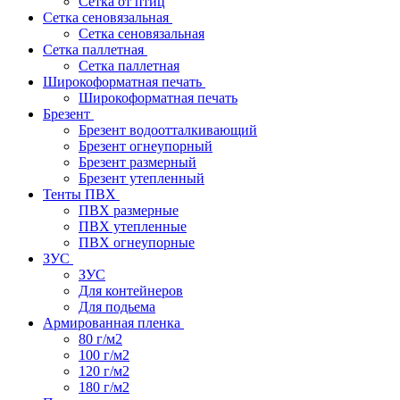
Сетка от птиц
Сетка сеновязальная
Сетка сеновязальная
Сетка паллетная
Сетка паллетная
Широкоформатная печать
Широкоформатная печать
Брезент
Брезент водоотталкивающий
Брезент огнеупорный
Брезент размерный
Брезент утепленный
Тенты ПВХ
ПВХ размерные
ПВХ утепленные
ПВХ огнеупорные
ЗУС
ЗУС
Для контейнеров
Для подьема
Армированная пленка
80 г/м2
100 г/м2
120 г/м2
180 г/м2