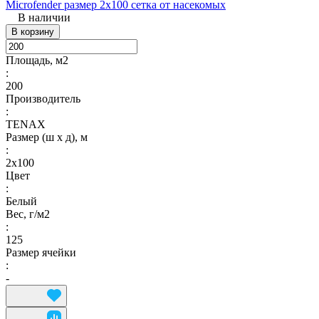
Microfender размер 2х100 сетка от насекомых
В наличии
В корзину
Площадь, м2
:
200
Производитель
:
TENAX
Размер (ш х д), м
:
2х100
Цвет
:
Белый
Вес, г/м2
:
125
Размер ячейки
:
-