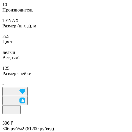
10
Производитель
:
TENAX
Размер (ш х д), м
:
2х5
Цвет
:
Белый
Вес, г/м2
:
125
Размер ячейки
:
-
306 ₽
306 руб/м2
(61200 руб/eд)