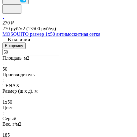
270 ₽
270 руб/м2
(13500 руб/eд)
MOSQUITO размер 1х50 антимоскитная сетка
В наличии
В корзину
Площадь, м2
:
50
Производитель
:
TENAX
Размер (ш х д), м
:
1х50
Цвет
:
Серый
Вес, г/м2
:
185