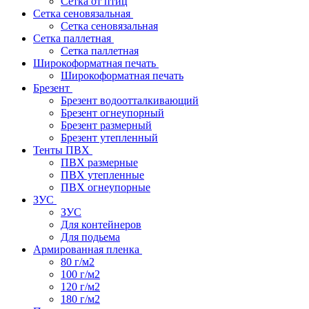
Сетка от птиц
Сетка сеновязальная
Сетка сеновязальная
Сетка паллетная
Сетка паллетная
Широкоформатная печать
Широкоформатная печать
Брезент
Брезент водоотталкивающий
Брезент огнеупорный
Брезент размерный
Брезент утепленный
Тенты ПВХ
ПВХ размерные
ПВХ утепленные
ПВХ огнеупорные
ЗУС
ЗУС
Для контейнеров
Для подьема
Армированная пленка
80 г/м2
100 г/м2
120 г/м2
180 г/м2