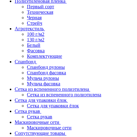
Полиэтиленовая пленка
Первый сорт
Техническая
Черная
Стрейч
Агротекстиль
100 г/м2
130 г/м2
Белый
Фасовка
Комплектующие
Спанбонд
Спанбонд рулоны
Спанбонд фасовка
Мульча рулоны
Мульча фасовка
Сетка из вспененного полиэтилена
Сетка из вспененного полиэтилена
Сетка для упаковки ёлок
Сетка для упаковки ёлок
Сетка рукав
Сетка рукав
Маскировочные сети
Маскировочные сети
Сопутствующие товары