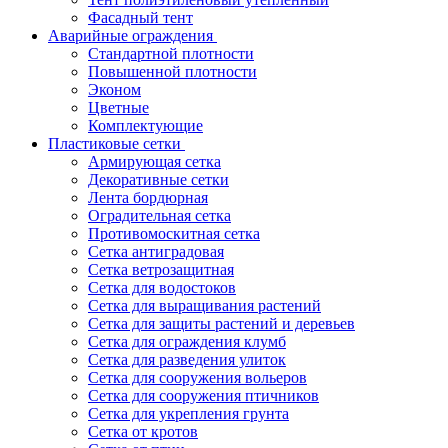
Фасадный тент
Аварийные ограждения
Стандартной плотности
Повышенной плотности
Эконом
Цветные
Комплектующие
Пластиковые сетки
Армирующая сетка
Декоративные сетки
Лента бордюрная
Оградительная сетка
Противомоскитная сетка
Сетка антиградовая
Сетка ветрозащитная
Сетка для водостоков
Сетка для выращивания растений
Сетка для защиты растений и деревьев
Сетка для ограждения клумб
Сетка для разведения улиток
Сетка для сооружения вольеров
Сетка для сооружения птичников
Сетка для укрепления грунта
Сетка от кротов