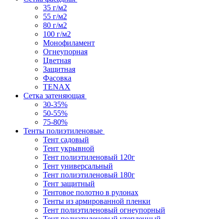
35 г/м2
55 г/м2
80 г/м2
100 г/м2
Монофиламент
Огнеупорная
Цветная
Защитная
Фасовка
TENAX
Сетка затеняющая
30-35%
50-55%
75-80%
Тенты полиэтиленовые
Тент садовый
Тент укрывной
Тент полиэтиленовый 120г
Тент универсальный
Тент полиэтиленовый 180г
Тент защитный
Тентовое полотно в рулонах
Тенты из армированной пленки
Тент полиэтиленовый огнеупорный
Тент полиэтиленовый утепленный