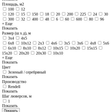
Площадь, м2
100
12
120
15
150
18
20
200
225
24
30
300
32
400
48
6
60
600
80
96
+ Еще
Показать
Размер (ш х д), м
3х4
4х5
6х8
10х12
2х3
4х6
3х5
3х6
4х8
5х6
6х10
8х10
8х12
10х15
10х20
15х15
15х20
20х20
20х30
10х10
+ Еще
Показать
Цвет
Зеленый / серебряный
Показать
Производство
Rendell
Показать
Шаг люверсов, м
1
Показать
Показать