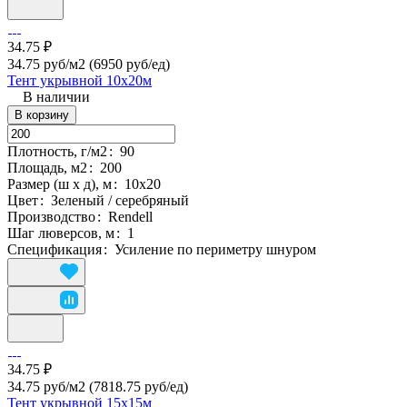
34.75 ₽
34.75 руб/м2
(6950 руб/eд)
Тент укрывной 10х20м
В наличии
В корзину
Плотность, г/м2
:
90
Площадь, м2
:
200
Размер (ш х д), м
:
10х20
Цвет
:
Зеленый / серебряный
Производство
:
Rendell
Шаг люверсов, м
:
1
Спецификация
:
Усиление по периметру шнуром
34.75 ₽
34.75 руб/м2
(7818.75 руб/eд)
Тент укрывной 15х15м