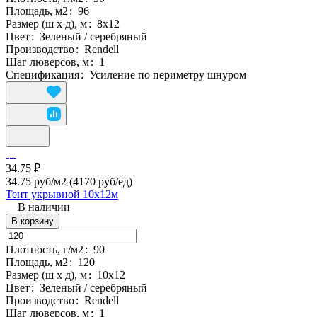
Площадь, м2
:
96
Размер (ш х д), м
:
8х12
Цвет
:
Зеленый / серебряный
Производство
:
Rendell
Шаг люверсов, м
:
1
Спецификация
:
Усиление по периметру шнуром
34.75 ₽
34.75 руб/м2
(4170 руб/eд)
Тент укрывной 10х12м
В наличии
В корзину
Плотность, г/м2
:
90
Площадь, м2
:
120
Размер (ш х д), м
:
10х12
Цвет
:
Зеленый / серебряный
Производство
:
Rendell
Шаг люверсов, м
:
1