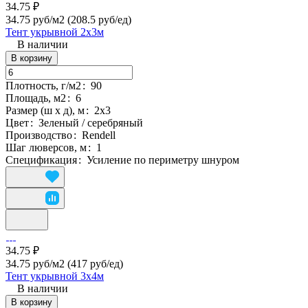
34.75 ₽
34.75 руб/м2
(208.5 руб/eд)
Тент укрывной 2х3м
В наличии
В корзину
Плотность, г/м2
:
90
Площадь, м2
:
6
Размер (ш х д), м
:
2х3
Цвет
:
Зеленый / серебряный
Производство
:
Rendell
Шаг люверсов, м
:
1
Спецификация
:
Усиление по периметру шнуром
34.75 ₽
34.75 руб/м2
(417 руб/eд)
Тент укрывной 3х4м
В наличии
В корзину