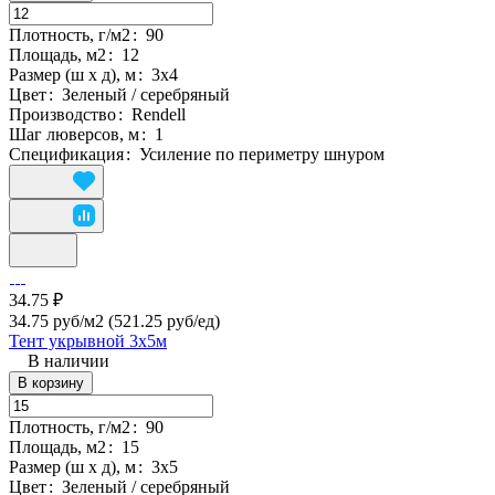
Плотность, г/м2
:
90
Площадь, м2
:
12
Размер (ш х д), м
:
3х4
Цвет
:
Зеленый / серебряный
Производство
:
Rendell
Шаг люверсов, м
:
1
Спецификация
:
Усиление по периметру шнуром
34.75 ₽
34.75 руб/м2
(521.25 руб/eд)
Тент укрывной 3х5м
В наличии
В корзину
Плотность, г/м2
:
90
Площадь, м2
:
15
Размер (ш х д), м
:
3х5
Цвет
:
Зеленый / серебряный