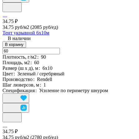
34.75 ₽
34.75 руб/м2
(2085 руб/eд)
Тент укрывной 6х10м
В наличии
В корзину
Плотность, г/м2
:
90
Площадь, м2
:
60
Размер (ш х д), м
:
6х10
Цвет
:
Зеленый / серебряный
Производство
:
Rendell
Шаг люверсов, м
:
1
Спецификация
:
Усиление по периметру шнуром
34.75 ₽
34.75 руб/м2
(2780 руб/eд)