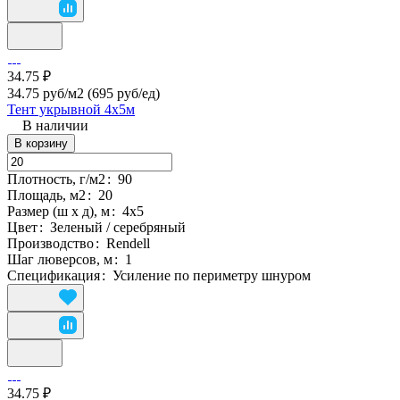
34.75 ₽
34.75 руб/м2
(695 руб/eд)
Тент укрывной 4х5м
В наличии
В корзину
Плотность, г/м2
:
90
Площадь, м2
:
20
Размер (ш х д), м
:
4х5
Цвет
:
Зеленый / серебряный
Производство
:
Rendell
Шаг люверсов, м
:
1
Спецификация
:
Усиление по периметру шнуром
34.75 ₽