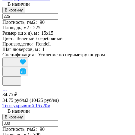
В наличии
В корзину
Плотность, г/м2
:
90
Площадь, м2
:
225
Размер (ш х д), м
:
15х15
Цвет
:
Зеленый / серебряный
Производство
:
Rendell
Шаг люверсов, м
:
1
Спецификация
:
Усиление по периметру шнуром
34.75 ₽
34.75 руб/м2
(10425 руб/eд)
Тент укрывной 15х20м
В наличии
В корзину
Плотность, г/м2
:
90
Площадь, м2
:
300