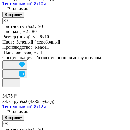
Тент укрывной 8х10м
В наличии
В корзину
Плотность, г/м2
:
90
Площадь, м2
:
80
Размер (ш х д), м
:
8х10
Цвет
:
Зеленый / серебряный
Производство
:
Rendell
Шаг люверсов, м
:
1
Спецификация
:
Усиление по периметру шнуром
34.75 ₽
34.75 руб/м2
(3336 руб/eд)
Тент укрывной 8х12м
В наличии
В корзину
Плотность, г/м2
:
90