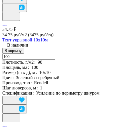
34.75 ₽
34.75 руб/м2
(3475 руб/eд)
Тент укрывной 10х10м
В наличии
В корзину
Плотность, г/м2
:
90
Площадь, м2
:
100
Размер (ш х д), м
:
10х10
Цвет
:
Зеленый / серебряный
Производство
:
Rendell
Шаг люверсов, м
:
1
Спецификация
:
Усиление по периметру шнуром