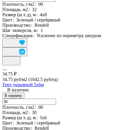
Плотность, г/м2
:
90
Площадь, м2
:
32
Размер (ш х д), м
:
4х8
Цвет
:
Зеленый / серебряный
Производство
:
Rendell
Шаг люверсов, м
:
1
Спецификация
:
Усиление по периметру шнуром
34.75 ₽
34.75 руб/м2
(1042.5 руб/eд)
Тент укрывной 5х6м
В наличии
В корзину
Плотность, г/м2
:
90
Площадь, м2
:
30
Размер (ш х д), м
:
5х6
Цвет
:
Зеленый / серебряный
Производство
:
Rendell