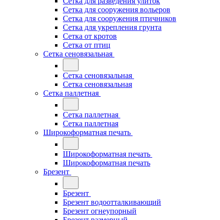
Сетка для разведения улиток
Сетка для сооружения вольеров
Сетка для сооружения птичников
Сетка для укрепления грунта
Сетка от кротов
Сетка от птиц
Сетка сеновязальная
Сетка сеновязальная
Сетка сеновязальная
Сетка паллетная
Сетка паллетная
Сетка паллетная
Широкоформатная печать
Широкоформатная печать
Широкоформатная печать
Брезент
Брезент
Брезент водоотталкивающий
Брезент огнеупорный
Брезент размерный