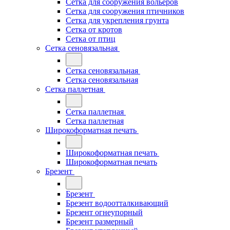
Сетка для сооружения вольеров
Сетка для сооружения птичников
Сетка для укрепления грунта
Сетка от кротов
Сетка от птиц
Сетка сеновязальная
Сетка сеновязальная
Сетка сеновязальная
Сетка паллетная
Сетка паллетная
Сетка паллетная
Широкоформатная печать
Широкоформатная печать
Широкоформатная печать
Брезент
Брезент
Брезент водоотталкивающий
Брезент огнеупорный
Брезент размерный