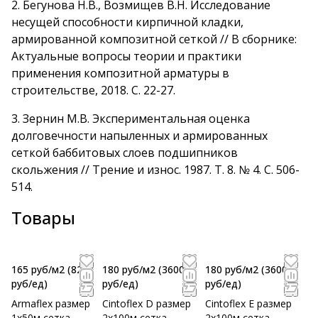
2.
Бегунова Н.В., Возмищев В.Н. Исследование
несущей способности кирпичной кладки,
армированной композитной сеткой // В сборнике:
Актуальные вопросы теории и практики
применения композитной арматуры в
строительстве, 2018. С. 22-27
.
3.
Зернин М.В. Экспериментальная оценка
долговечности напыленных и армированных
сеткой баббитовых слоев подшипников
скольжения // Трение и износ. 1987. Т. 8. № 4. С. 506-
514
.
Товары
165 руб/м2
(8250
180 руб/м2
(36000
180 руб/м2
(36000
руб/eд)
руб/eд)
руб/eд)
Armaflex размер
Cintoflex D размер
Cintoflex E размер
1х50м сетка
2х100м сетка
2х100м сетка