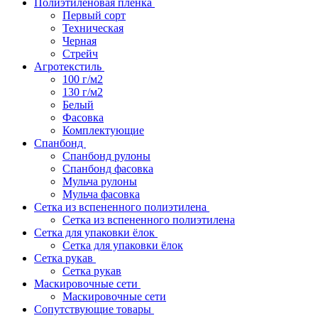
Полиэтиленовая пленка
Первый сорт
Техническая
Черная
Стрейч
Агротекстиль
100 г/м2
130 г/м2
Белый
Фасовка
Комплектующие
Спанбонд
Спанбонд рулоны
Спанбонд фасовка
Мульча рулоны
Мульча фасовка
Сетка из вспененного полиэтилена
Сетка из вспененного полиэтилена
Сетка для упаковки ёлок
Сетка для упаковки ёлок
Сетка рукав
Сетка рукав
Маскировочные сети
Маскировочные сети
Сопутствующие товары