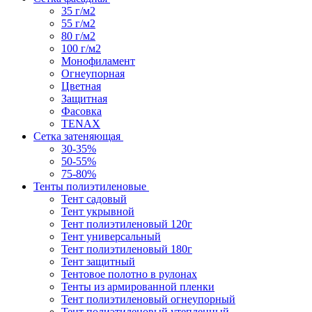
35 г/м2
55 г/м2
80 г/м2
100 г/м2
Монофиламент
Огнеупорная
Цветная
Защитная
Фасовка
TENAX
Сетка затеняющая
30-35%
50-55%
75-80%
Тенты полиэтиленовые
Тент садовый
Тент укрывной
Тент полиэтиленовый 120г
Тент универсальный
Тент полиэтиленовый 180г
Тент защитный
Тентовое полотно в рулонах
Тенты из армированной пленки
Тент полиэтиленовый огнеупорный
Тент полиэтиленовый утепленный