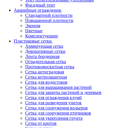
Фасадный тент
Аварийные ограждения
Стандартной плотности
Повышенной плотности
Эконом
Цветные
Комплектующие
Пластиковые сетки
Армирующая сетка
Декоративные сетки
Лента бордюрная
Оградительная сетка
Противомоскитная сетка
Сетка антиградовая
Сетка ветрозащитная
Сетка для водостоков
Сетка для выращивания растений
Сетка для защиты растений и деревьев
Сетка для ограждения клумб
Сетка для разведения улиток
Сетка для сооружения вольеров
Сетка для сооружения птичников
Сетка для укрепления грунта
Сетка от кротов