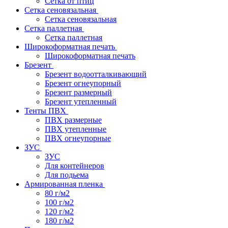
Сетка от птиц
Сетка сеновязальная
Сетка сеновязальная
Сетка паллетная
Сетка паллетная
Широкоформатная печать
Широкоформатная печать
Брезент
Брезент водоотталкивающий
Брезент огнеупорный
Брезент размерный
Брезент утепленный
Тенты ПВХ
ПВХ размерные
ПВХ утепленные
ПВХ огнеупорные
ЗУС
ЗУС
Для контейнеров
Для подьема
Армированная пленка
80 г/м2
100 г/м2
120 г/м2
180 г/м2